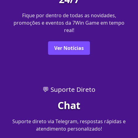
Fique por dentro de todas as novidades,
promoções e eventos da 7Win Game em tempo
real!
Ver Notícias
💬 Suporte Direto
Chat
Suporte direto via Telegram, respostas rápidas e
atendimento personalizado!