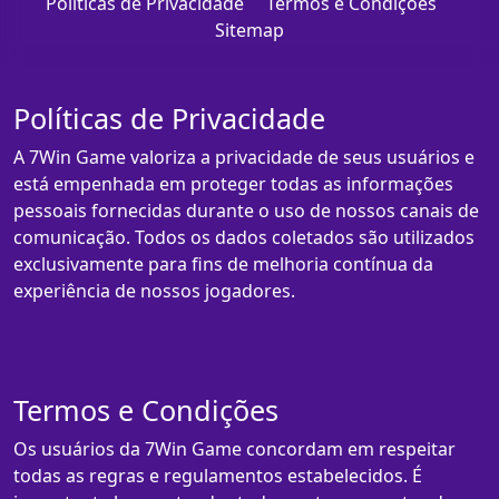
Políticas de Privacidade
Termos e Condições
Sitemap
Políticas de Privacidade
A 7Win Game valoriza a privacidade de seus usuários e
está empenhada em proteger todas as informações
pessoais fornecidas durante o uso de nossos canais de
comunicação. Todos os dados coletados são utilizados
exclusivamente para fins de melhoria contínua da
experiência de nossos jogadores.
Termos e Condições
Os usuários da 7Win Game concordam em respeitar
todas as regras e regulamentos estabelecidos. É