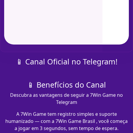
📱 Canal Oficial no Telegram!
📱 Benefícios do Canal
Descubra as vantagens de seguir a 7Win Game no
Telegram
A 7Win Game tem registro simples e suporte
humanizado — com a 7Win Game Brasil , você começa
a jogar em 3 segundos, sem tempo de espera.