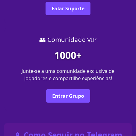
Falar Suporte
👥 Comunidade VIP
1000+
Junte-se a uma comunidade exclusiva de
jogadores e compartilhe experiências!
Entrar Grupo
📱 Como Seguir no Telegram