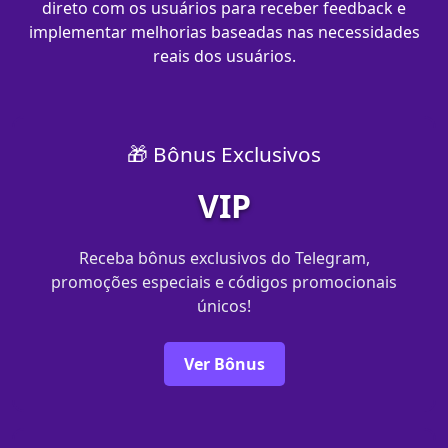
direto com os usuários para receber feedback e
implementar melhorias baseadas nas necessidades
reais dos usuários.
🎁 Bônus Exclusivos
VIP
Receba bônus exclusivos do Telegram,
promoções especiais e códigos promocionais
únicos!
Ver Bônus