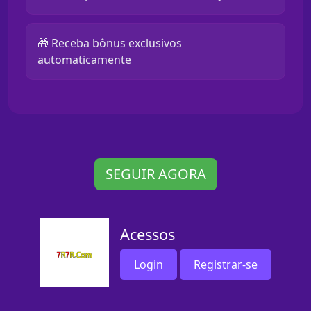
🎁 Receba bônus exclusivos
automaticamente
SEGUIR AGORA
Acessos
Login
Registrar-se