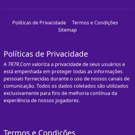
Políticas de Privacidade
Termos e Condições
Sitemap
Políticas de Privacidade
A 7R7R.Com valoriza a privacidade de seus usuários e
está empenhada em proteger todas as informações
pessoais fornecidas durante o uso de nossos canais de
comunicação. Todos os dados coletados são utilizados
exclusivamente para fins de melhoria contínua da
experiência de nossos jogadores.
Termos e Condições