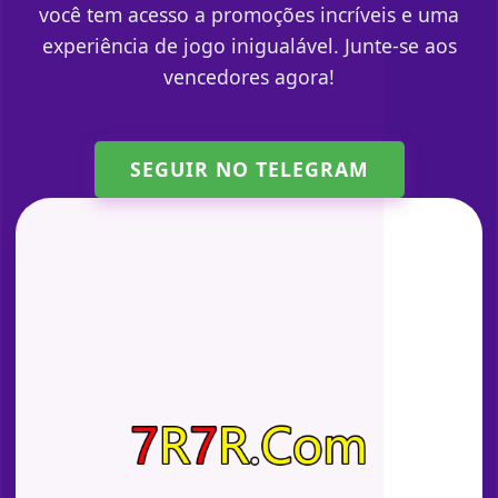
você tem acesso a promoções incríveis e uma
experiência de jogo inigualável. Junte-se aos
vencedores agora!
SEGUIR NO TELEGRAM