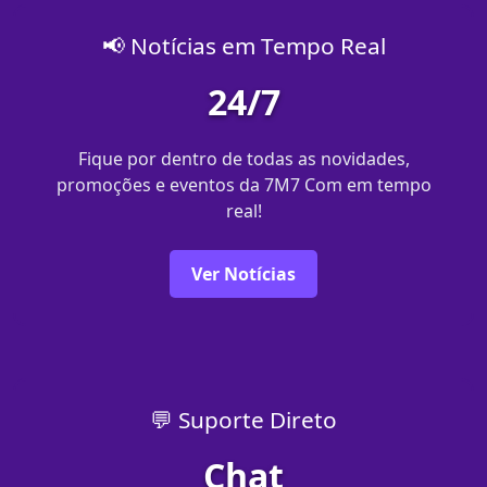
📢 Notícias em Tempo Real
24/7
Fique por dentro de todas as novidades,
promoções e eventos da 7M7 Com em tempo
real!
Ver Notícias
💬 Suporte Direto
Chat