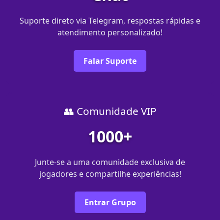
Suporte direto via Telegram, respostas rápidas e
atendimento personalizado!
Falar Suporte
👥 Comunidade VIP
1000+
Junte-se a uma comunidade exclusiva de
jogadores e compartilhe experiências!
Entrar Grupo