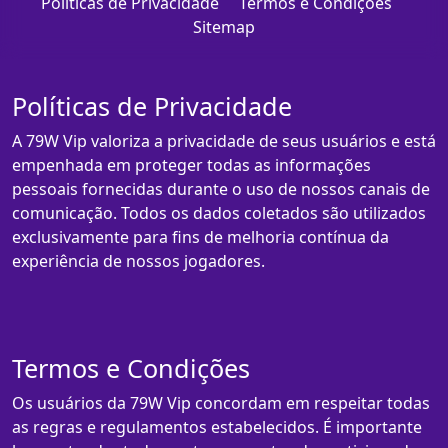
Políticas de Privacidade
Termos e Condições
Sitemap
Políticas de Privacidade
A 79W Vip valoriza a privacidade de seus usuários e está
empenhada em proteger todas as informações
pessoais fornecidas durante o uso de nossos canais de
comunicação. Todos os dados coletados são utilizados
exclusivamente para fins de melhoria contínua da
experiência de nossos jogadores.
Termos e Condições
Os usuários da 79W Vip concordam em respeitar todas
as regras e regulamentos estabelecidos. É importante