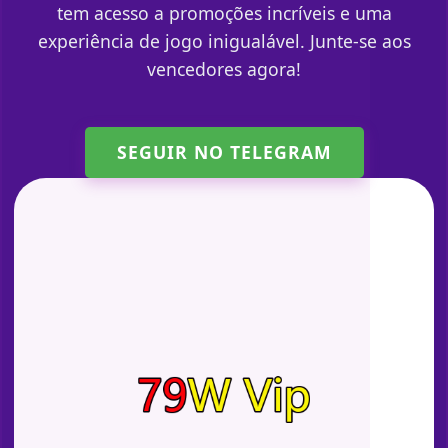
tem acesso a promoções incríveis e uma
experiência de jogo inigualável. Junte-se aos
vencedores agora!
SEGUIR NO TELEGRAM