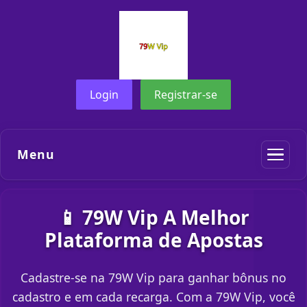
Login
Registrar-se
Menu
📱 79W Vip A Melhor
Plataforma de Apostas
Cadastre-se na 79W Vip para ganhar bônus no
cadastro e em cada recarga. Com a 79W Vip, você