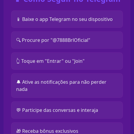
📱 Baixe o app Telegram no seu dispositivo
🔍 Procure por "@7888BrlOficial"
👆 Toque em "Entrar" ou "Join"
🔔 Ative as notificações para não perder
nada
💬 Participe das conversas e interaja
🎁 Receba bônus exclusivos