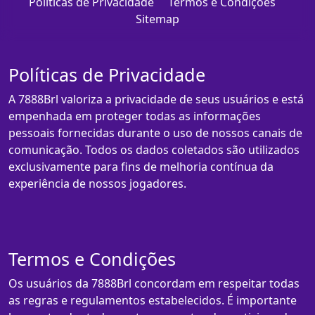
Políticas de Privacidade
Termos e Condições
Sitemap
Políticas de Privacidade
A 7888Brl valoriza a privacidade de seus usuários e está
empenhada em proteger todas as informações
pessoais fornecidas durante o uso de nossos canais de
comunicação. Todos os dados coletados são utilizados
exclusivamente para fins de melhoria contínua da
experiência de nossos jogadores.
Termos e Condições
Os usuários da 7888Brl concordam em respeitar todas
as regras e regulamentos estabelecidos. É importante