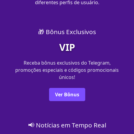
diferentes perfis de usuário.
🎁 Bônus Exclusivos
VIP
Receba bônus exclusivos do Telegram,
promoções especiais e códigos promocionais
únicos!
Ver Bônus
📢 Notícias em Tempo Real