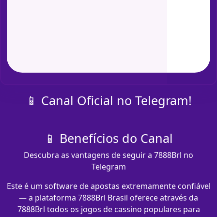
📱 Canal Oficial no Telegram!
📱 Benefícios do Canal
Descubra as vantagens de seguir a 7888Brl no
Telegram
Este é um software de apostas extremamente confiável
— a plataforma 7888Brl Brasil oferece através da
7888Brl todos os jogos de cassino populares para