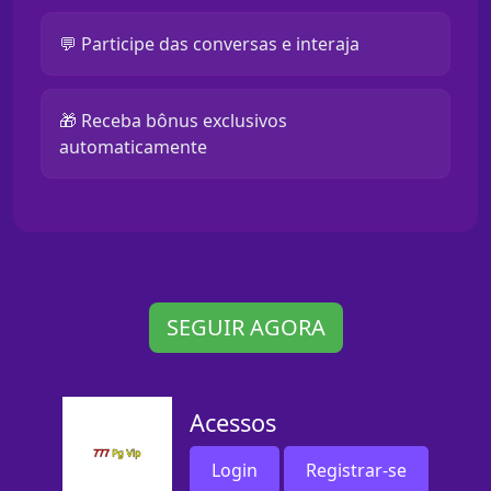
💬 Participe das conversas e interaja
🎁 Receba bônus exclusivos
automaticamente
SEGUIR AGORA
Acessos
Login
Registrar-se