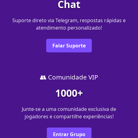
Chat
Suporte direto via Telegram, respostas rápidas e
atendimento personalizado!
Falar Suporte
👥 Comunidade VIP
1000+
Junte-se a uma comunidade exclusiva de
jogadores e compartilhe experiências!
Entrar Grupo