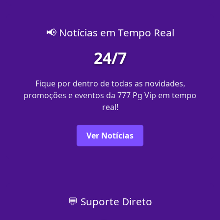
📢 Notícias em Tempo Real
24/7
Fique por dentro de todas as novidades,
promoções e eventos da 777 Pg Vip em tempo
real!
Ver Notícias
💬 Suporte Direto