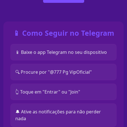
📱 Como Seguir no Telegram
📱 Baixe o app Telegram no seu dispositivo
🔍 Procure por "@777 Pg VipOficial"
👆 Toque em "Entrar" ou "Join"
🔔 Ative as notificações para não perder
nada