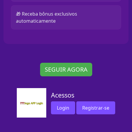
🎁 Receba bônus exclusivos
automaticamente
SEGUIR AGORA
Acessos
Login
Registrar-se