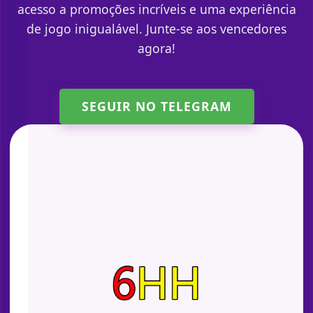
acesso a promoções incríveis e uma experiência
de jogo inigualável. Junte-se aos vencedores
agora!
SEGUIR NO TELEGRAM