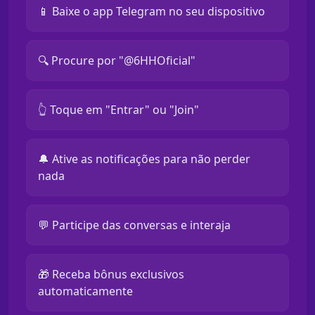
📱 Baixe o app Telegram no seu dispositivo
🔍 Procure por "@6HHOficial"
👆 Toque em "Entrar" ou "Join"
🔔 Ative as notificações para não perder
nada
💬 Participe das conversas e interaja
🎁 Receba bônus exclusivos
automaticamente