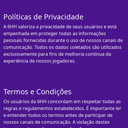
Políticas de Privacidade
A 6HH valoriza a privacidade de seus usuários e está
empenhada em proteger todas as informações
pessoais fornecidas durante o uso de nossos canais de
comunicação. Todos os dados coletados são utilizados
exclusivamente para fins de melhoria contínua da
experiência de nossos jogadores.
Termos e Condições
Os usuários da 6HH concordam em respeitar todas as
regras e regulamentos estabelecidos. É importante ler
e entender todos os termos antes de participar de
nossos canais de comunicação. A violação destes