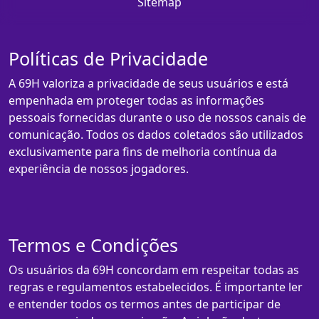
Sitemap
Políticas de Privacidade
A 69H valoriza a privacidade de seus usuários e está
empenhada em proteger todas as informações
pessoais fornecidas durante o uso de nossos canais de
comunicação. Todos os dados coletados são utilizados
exclusivamente para fins de melhoria contínua da
experiência de nossos jogadores.
Termos e Condições
Os usuários da 69H concordam em respeitar todas as
regras e regulamentos estabelecidos. É importante ler
e entender todos os termos antes de participar de