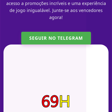
acesso a promoções incríveis e uma experiência
de jogo inigualável. Junte-se aos vencedores
agora!
SEGUIR NO TELEGRAM