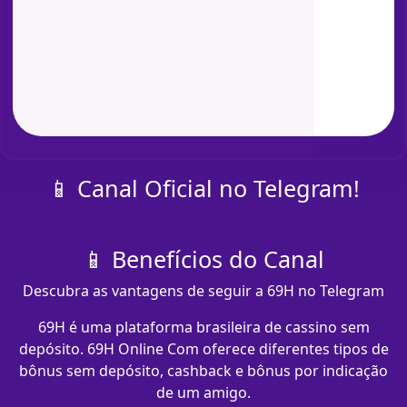
📱 Canal Oficial no Telegram!
📱 Benefícios do Canal
Descubra as vantagens de seguir a 69H no Telegram
69H é uma plataforma brasileira de cassino sem
depósito. 69H Online Com oferece diferentes tipos de
bônus sem depósito, cashback e bônus por indicação
de um amigo.