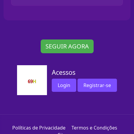
SEGUIR AGORA
Acessos
Login
Registrar-se
Políticas de Privacidade
Termos e Condições