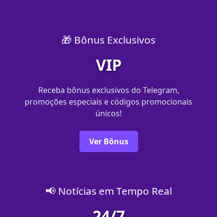
🎁 Bônus Exclusivos
VIP
Receba bônus exclusivos do Telegram,
promoções especiais e códigos promocionais
únicos!
Ver Bônus
📢 Notícias em Tempo Real
24/7