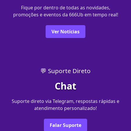
Fique por dentro de todas as novidades,
promoções e eventos da 666Ub em tempo real!
Ver Notícias
💬 Suporte Direto
Chat
Suporte direto via Telegram, respostas rápidas e
atendimento personalizado!
Falar Suporte