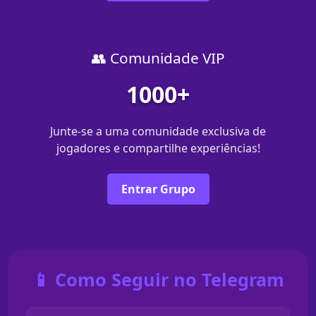
👥 Comunidade VIP
1000+
Junte-se a uma comunidade exclusiva de
jogadores e compartilhe experiências!
Entrar Grupo
📱 Como Seguir no Telegram