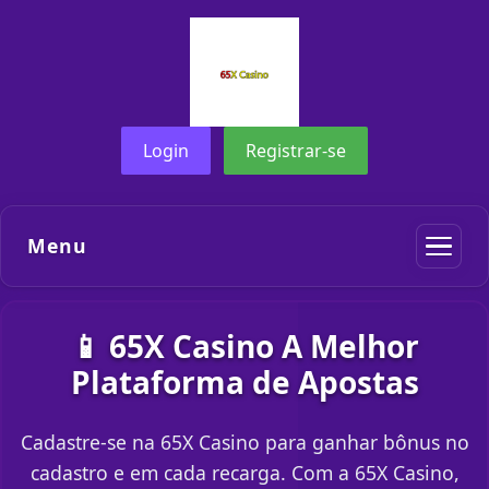
Login
Registrar-se
Menu
📱 65X Casino A Melhor
Plataforma de Apostas
Cadastre-se na 65X Casino para ganhar bônus no
cadastro e em cada recarga. Com a 65X Casino,