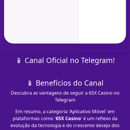
📱 Canal Oficial no Telegram!
📱 Benefícios do Canal
Descubra as vantagens de seguir a 65X Casino no
Telegram
Em resumo, a categoria 'Aplicativo Móvel' em
plataformas como '
65X Casino
' é um reflexo da
evolução da tecnologia e do crescente desejo dos