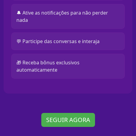
🔔 Ative as notificações para não perder
nada
💬 Participe das conversas e interaja
🎁 Receba bônus exclusivos
automaticamente
SEGUIR AGORA