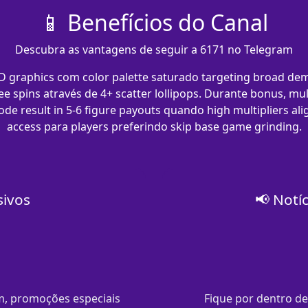
📱 Benefícios do Canal
Descubra as vantagens de seguir a 6171 no Telegram
 graphics com color palette saturado targeting broad demo
ree spins através de 4+ scatter lollipops. Durante bonus, m
de result in 5-6 figure payouts quando high multipliers alig
access para players preferindo skip base game grinding.
sivos
📢 Notí
m, promoções especiais
Fique por dentro d