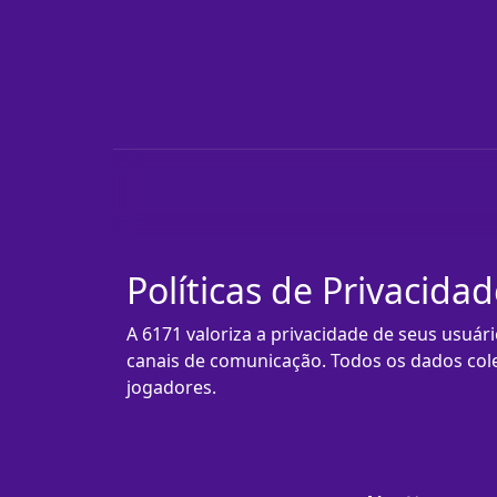
Políticas de Privacida
A 6171 valoriza a privacidade de seus usuá
canais de comunicação. Todos os dados cole
jogadores.