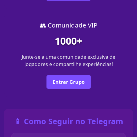
👥 Comunidade VIP
1000+
Junte-se a uma comunidade exclusiva de
jogadores e compartilhe experiências!
Entrar Grupo
📱 Como Seguir no Telegram