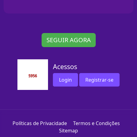
SEGUIR AGORA
Acessos
Login
Registrar-se
Políticas de Privacidade
Termos e Condições
Sitemap