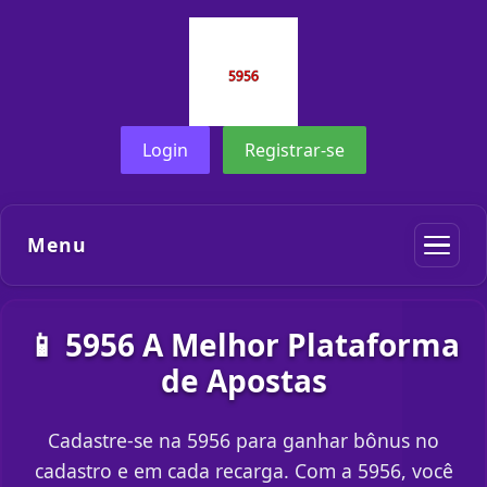
Login
Registrar-se
Menu
📱 5956 A Melhor Plataforma
de Apostas
Cadastre-se na 5956 para ganhar bônus no
cadastro e em cada recarga. Com a 5956, você