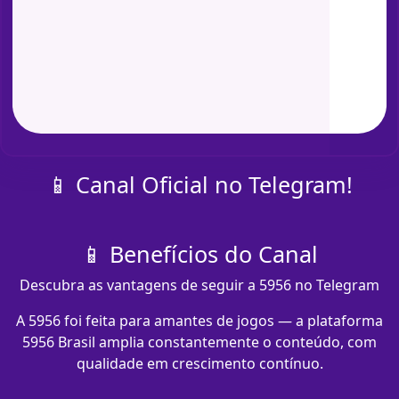
📱 Canal Oficial no Telegram!
📱 Benefícios do Canal
Descubra as vantagens de seguir a 5956 no Telegram
A 5956 foi feita para amantes de jogos — a plataforma
5956 Brasil amplia constantemente o conteúdo, com
qualidade em crescimento contínuo.