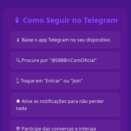
📱 Como Seguir no Telegram
📱 Baixe o app Telegram no seu dispositivo
🔍 Procure por "@588Brl.ComOficial"
👆 Toque em "Entrar" ou "Join"
🔔 Ative as notificações para não perder
nada
💬 Participe das conversas e interaja