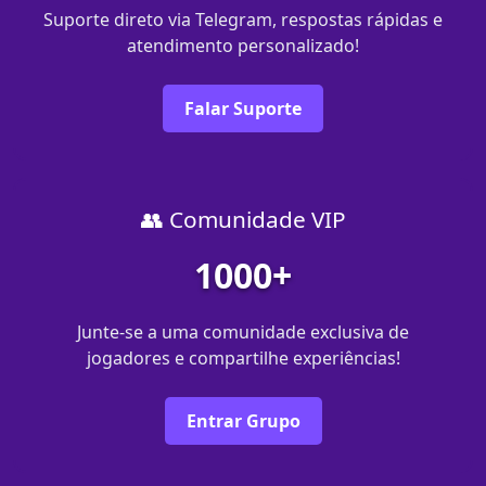
Suporte direto via Telegram, respostas rápidas e
atendimento personalizado!
Falar Suporte
👥 Comunidade VIP
1000+
Junte-se a uma comunidade exclusiva de
jogadores e compartilhe experiências!
Entrar Grupo