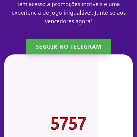
tem acesso a promoções incríveis e uma
experiência de jogo inigualável. Junte-se aos
vencedores agora!
SEGUIR NO TELEGRAM