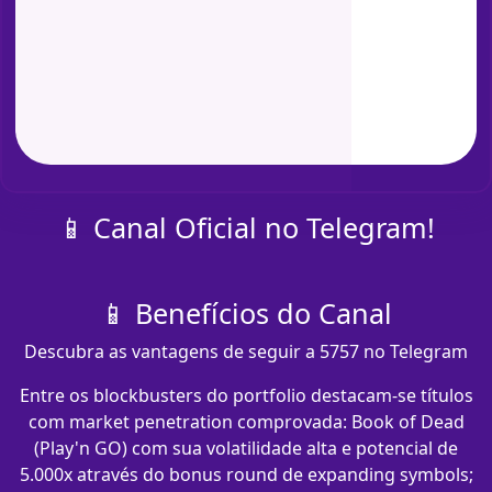
📱 Canal Oficial no Telegram!
📱 Benefícios do Canal
Descubra as vantagens de seguir a 5757 no Telegram
Entre os blockbusters do portfolio destacam-se títulos
com market penetration comprovada: Book of Dead
(Play'n GO) com sua volatilidade alta e potencial de
5.000x através do bonus round de expanding symbols;