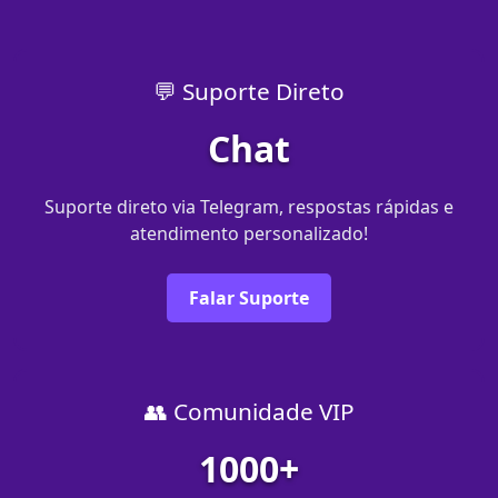
💬 Suporte Direto
Chat
Suporte direto via Telegram, respostas rápidas e
atendimento personalizado!
Falar Suporte
👥 Comunidade VIP
1000+