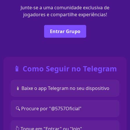
Junte-se a uma comunidade exclusiva de
jogadores e compartilhe experiências!
Entrar Grupo
📱 Como Seguir no Telegram
📱 Baixe o app Telegram no seu dispositivo
🔍 Procure por "@5757Oficial"
👆 Toque em "Entrar" ou "Join"