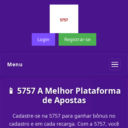
Login
Registrar-se
Menu
📱 5757 A Melhor Plataforma
de Apostas
Cadastre-se na 5757 para ganhar bônus no
cadastro e em cada recarga. Com a 5757, você