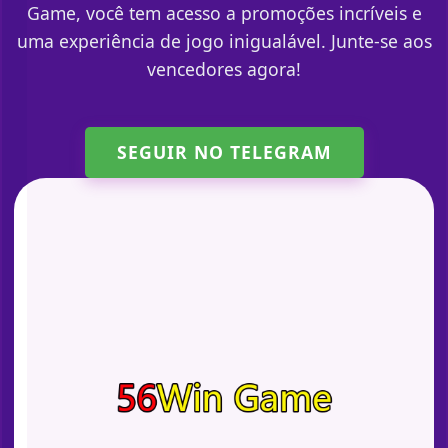
Game, você tem acesso a promoções incríveis e
uma experiência de jogo inigualável. Junte-se aos
vencedores agora!
SEGUIR NO TELEGRAM