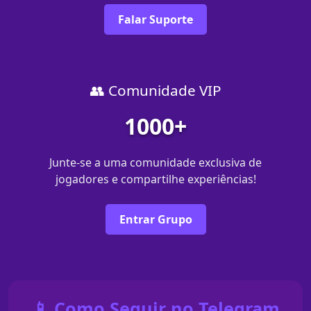
Falar Suporte
👥 Comunidade VIP
1000+
Junte-se a uma comunidade exclusiva de
jogadores e compartilhe experiências!
Entrar Grupo
📱 Como Seguir no Telegram