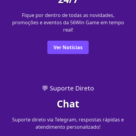
Fique por dentro de todas as novidades,
promoções e eventos da 56Win Game em tempo
real!
Ver Notícias
💬 Suporte Direto
Chat
Suporte direto via Telegram, respostas rápidas e
atendimento personalizado!