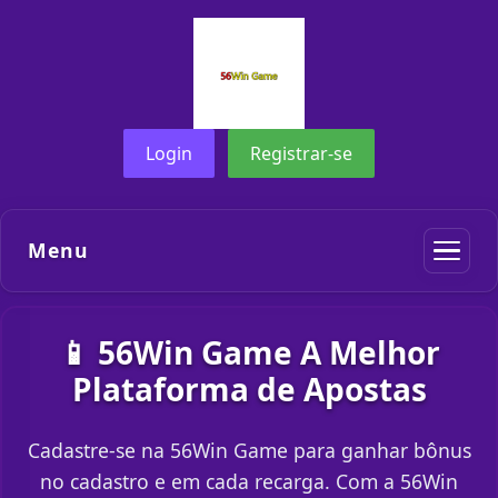
Login
Registrar-se
Menu
📱 56Win Game A Melhor
Plataforma de Apostas
Cadastre-se na 56Win Game para ganhar bônus
no cadastro e em cada recarga. Com a 56Win