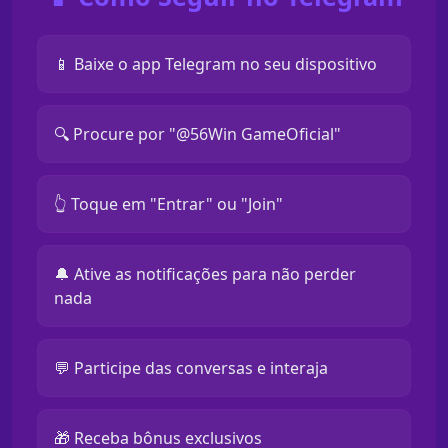
📱 Baixe o app Telegram no seu dispositivo
🔍 Procure por "@56Win GameOficial"
👆 Toque em "Entrar" ou "Join"
🔔 Ative as notificações para não perder
nada
💬 Participe das conversas e interaja
🎁 Receba bônus exclusivos