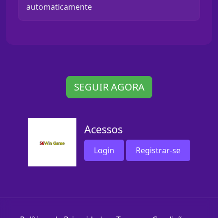
automaticamente
SEGUIR AGORA
Acessos
Login
Registrar-se