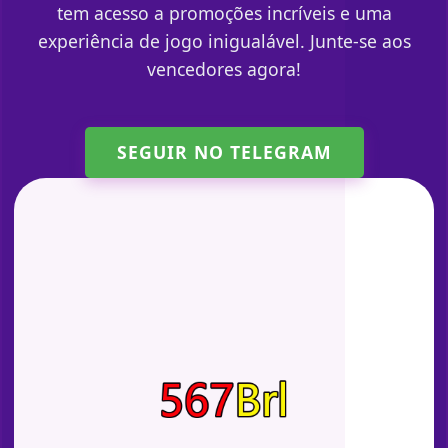
tem acesso a promoções incríveis e uma
experiência de jogo inigualável. Junte-se aos
vencedores agora!
SEGUIR NO TELEGRAM