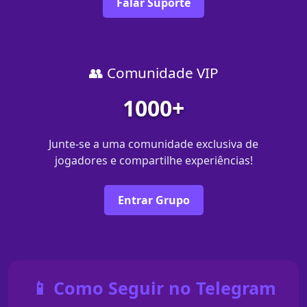
Falar Suporte
👥 Comunidade VIP
1000+
Junte-se a uma comunidade exclusiva de
jogadores e compartilhe experiências!
Entrar Grupo
📱 Como Seguir no Telegram