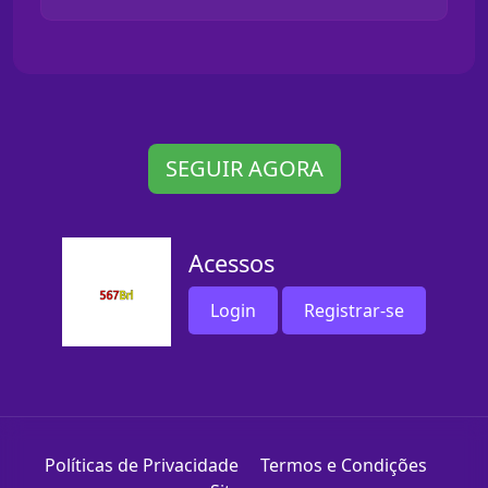
SEGUIR AGORA
Acessos
Login
Registrar-se
Políticas de Privacidade
Termos e Condições