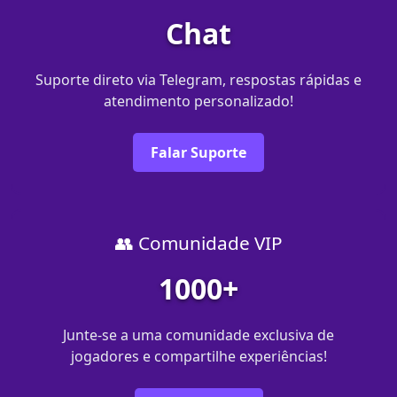
Chat
Suporte direto via Telegram, respostas rápidas e
atendimento personalizado!
Falar Suporte
👥 Comunidade VIP
1000+
Junte-se a uma comunidade exclusiva de
jogadores e compartilhe experiências!