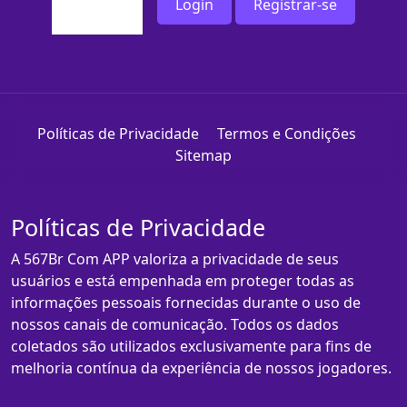
Login
Registrar-se
Políticas de Privacidade
Termos e Condições
Sitemap
Políticas de Privacidade
A 567Br Com APP valoriza a privacidade de seus
usuários e está empenhada em proteger todas as
informações pessoais fornecidas durante o uso de
nossos canais de comunicação. Todos os dados
coletados são utilizados exclusivamente para fins de
melhoria contínua da experiência de nossos jogadores.