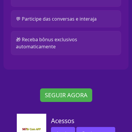
💬 Participe das conversas e interaja
🎁 Receba bônus exclusivos
automaticamente
SEGUIR AGORA
Acessos