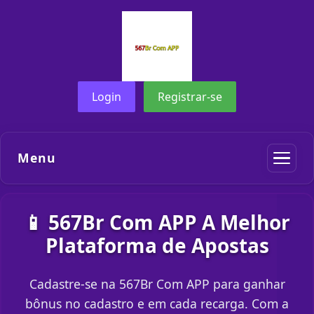
Login
Registrar-se
Menu
📱 567Br Com APP A Melhor
Plataforma de Apostas
Cadastre-se na 567Br Com APP para ganhar
bônus no cadastro e em cada recarga. Com a