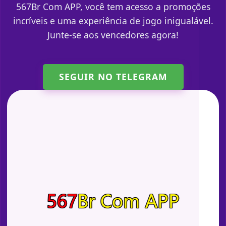
567Br Com APP, você tem acesso a promoções
incríveis e uma experiência de jogo inigualável.
Junte-se aos vencedores agora!
SEGUIR NO TELEGRAM