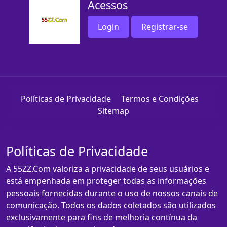
Acessos
Login
Registrar-se
Políticas de Privacidade
Termos e Condições
Sitemap
Políticas de Privacidade
A 55ZZ.Com valoriza a privacidade de seus usuários e
está empenhada em proteger todas as informações
pessoais fornecidas durante o uso de nossos canais de
comunicação. Todos os dados coletados são utilizados
exclusivamente para fins de melhoria contínua da