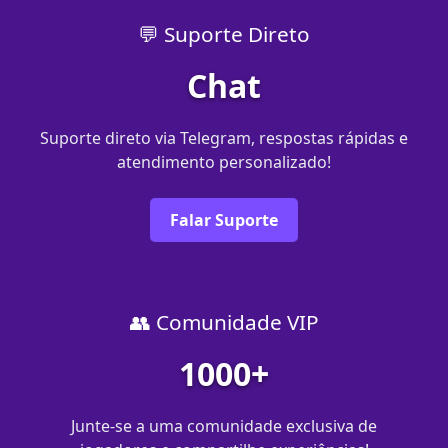
💬 Suporte Direto
Chat
Suporte direto via Telegram, respostas rápidas e
atendimento personalizado!
Falar Suporte
👥 Comunidade VIP
1000+
Junte-se a uma comunidade exclusiva de