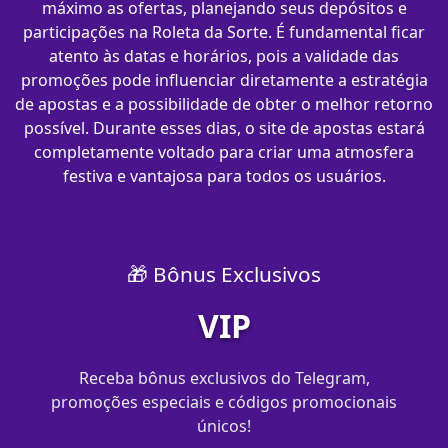
máximo as ofertas, planejando seus depósitos e
participações na Roleta da Sorte. É fundamental ficar
atento às datas e horários, pois a validade das
promoções pode influenciar diretamente a estratégia
de apostas e a possibilidade de obter o melhor retorno
possível. Durante esses dias, o site de apostas estará
completamente voltado para criar uma atmosfera
festiva e vantajosa para todos os usuários.
🎁 Bônus Exclusivos
VIP
Receba bônus exclusivos do Telegram,
promoções especiais e códigos promocionais
únicos!