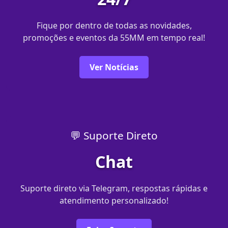
Fique por dentro de todas as novidades,
promoções e eventos da 55MM em tempo real!
Ver Notícias
💬 Suporte Direto
Chat
Suporte direto via Telegram, respostas rápidas e
atendimento personalizado!