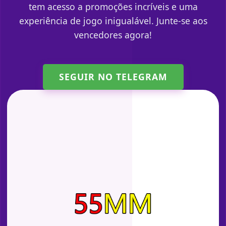
tem acesso a promoções incríveis e uma
experiência de jogo inigualável. Junte-se aos
vencedores agora!
SEGUIR NO TELEGRAM