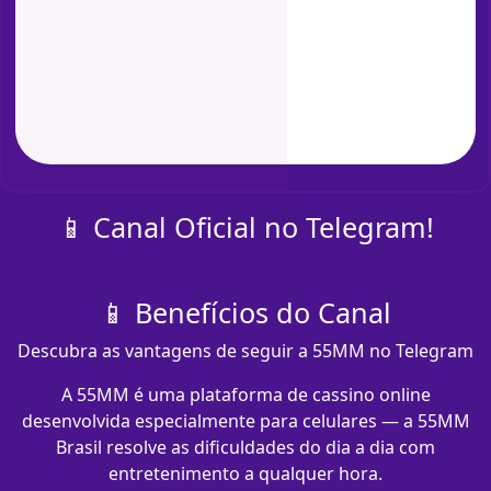
📱 Canal Oficial no Telegram!
📱 Benefícios do Canal
Descubra as vantagens de seguir a 55MM no Telegram
A 55MM é uma plataforma de cassino online
desenvolvida especialmente para celulares — a 55MM
Brasil resolve as dificuldades do dia a dia com
entretenimento a qualquer hora.