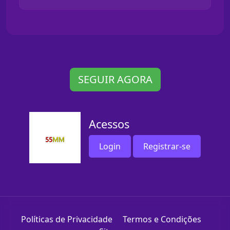
SEGUIR AGORA
Acessos
Login
Registrar-se
Políticas de Privacidade
Termos e Condições