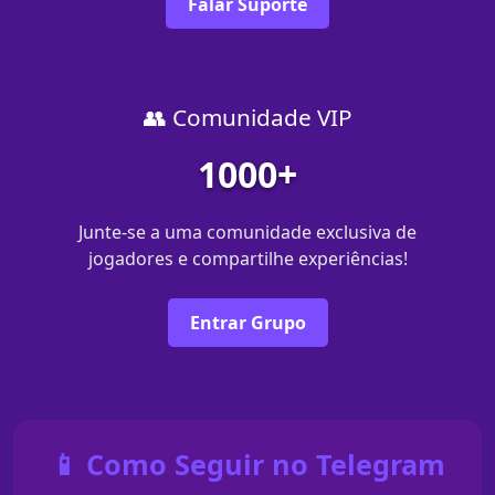
Falar Suporte
👥 Comunidade VIP
1000+
Junte-se a uma comunidade exclusiva de
jogadores e compartilhe experiências!
Entrar Grupo
📱 Como Seguir no Telegram