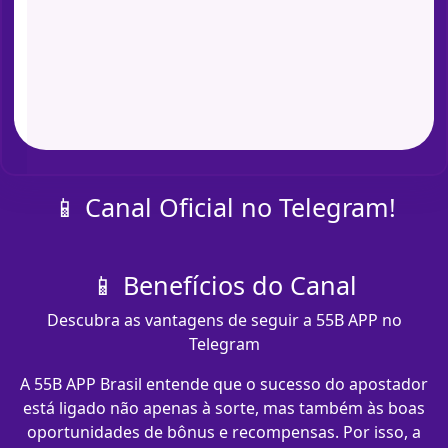
📱 Canal Oficial no Telegram!
📱 Benefícios do Canal
Descubra as vantagens de seguir a 55B APP no
Telegram
A 55B APP Brasil entende que o sucesso do apostador
está ligado não apenas à sorte, mas também às boas
oportunidades de bônus e recompensas. Por isso, a