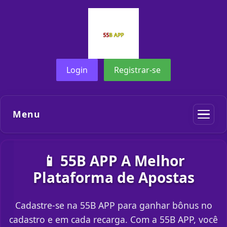
Login
Registrar-se
Menu
📱 55B APP A Melhor
Plataforma de Apostas
Cadastre-se na 55B APP para ganhar bônus no
cadastro e em cada recarga. Com a 55B APP, você