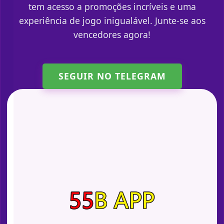
tem acesso a promoções incríveis e uma
experiência de jogo inigualável. Junte-se aos
vencedores agora!
SEGUIR NO TELEGRAM