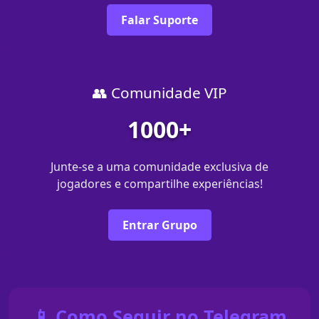
Falar Suporte
👥 Comunidade VIP
1000+
Junte-se a uma comunidade exclusiva de
jogadores e compartilhe experiências!
Entrar Grupo
📱 Como Seguir no Telegram