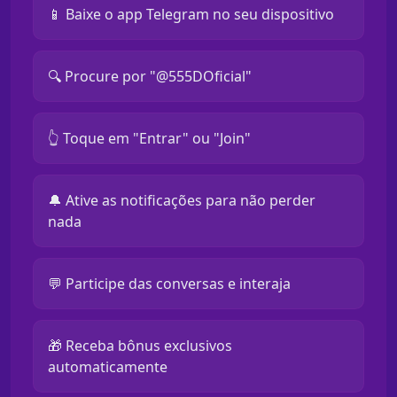
📱 Baixe o app Telegram no seu dispositivo
🔍 Procure por "@555DOficial"
👆 Toque em "Entrar" ou "Join"
🔔 Ative as notificações para não perder
nada
💬 Participe das conversas e interaja
🎁 Receba bônus exclusivos
automaticamente