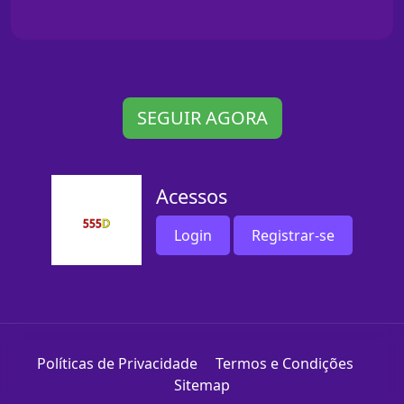
SEGUIR AGORA
Acessos
Login
Registrar-se
Políticas de Privacidade
Termos e Condições
Sitemap