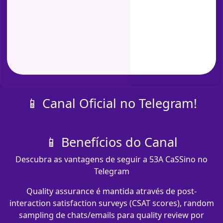
📱 Canal Oficial no Telegram!
📱 Benefícios do Canal
Descubra as vantagens de seguir a 53A CaSSino no
Telegram
Quality assurance é mantida através de post-
interaction satisfaction surveys (CSAT scores), random
sampling de chats/emails para quality review por