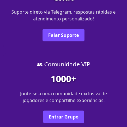
Suporte direto via Telegram, respostas rápidas e
atendimento personalizado!
Falar Suporte
👥 Comunidade VIP
1000+
Junte-se a uma comunidade exclusiva de
jogadores e compartilhe experiências!
Entrar Grupo