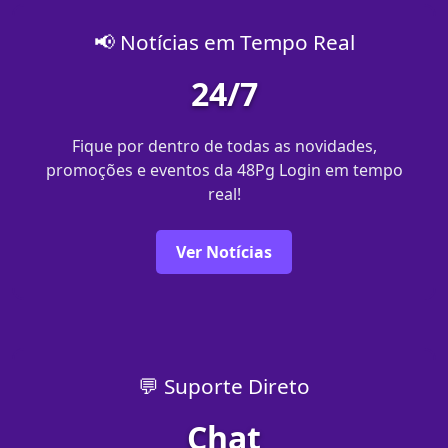
📢 Notícias em Tempo Real
24/7
Fique por dentro de todas as novidades,
promoções e eventos da 48Pg Login em tempo
real!
Ver Notícias
💬 Suporte Direto
Chat