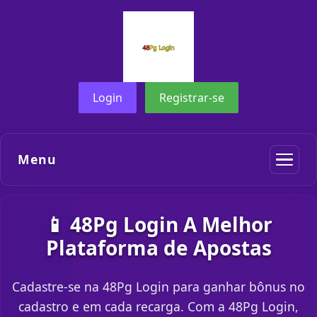
Login
Registrar-se
Menu
📱 48Pg Login A Melhor
Plataforma de Apostas
Cadastre-se na 48Pg Login para ganhar bônus no
cadastro e em cada recarga. Com a 48Pg Login,