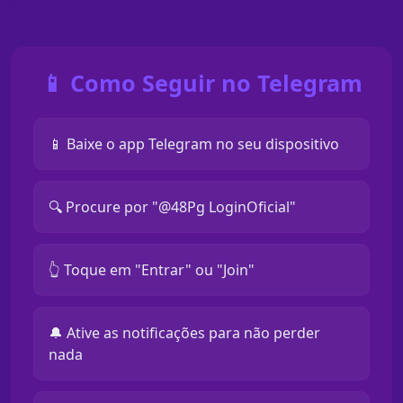
📱 Como Seguir no Telegram
📱 Baixe o app Telegram no seu dispositivo
🔍 Procure por "@48Pg LoginOficial"
👆 Toque em "Entrar" ou "Join"
🔔 Ative as notificações para não perder
nada