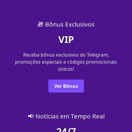
🎁 Bônus Exclusivos
VIP
Receba bônus exclusivos do Telegram,
promoções especiais e códigos promocionais
únicos!
Ver Bônus
📢 Notícias em Tempo Real
24/7