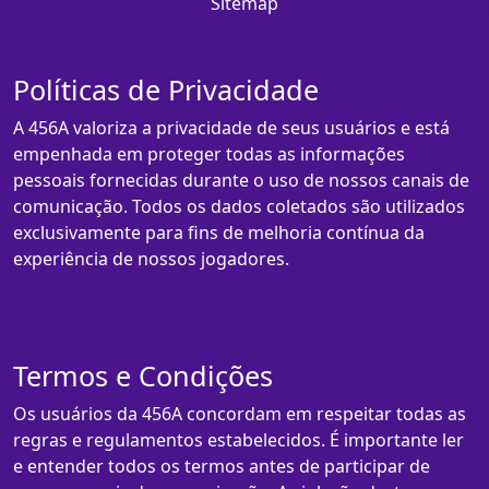
Sitemap
Políticas de Privacidade
A 456A valoriza a privacidade de seus usuários e está
empenhada em proteger todas as informações
pessoais fornecidas durante o uso de nossos canais de
comunicação. Todos os dados coletados são utilizados
exclusivamente para fins de melhoria contínua da
experiência de nossos jogadores.
Termos e Condições
Os usuários da 456A concordam em respeitar todas as
regras e regulamentos estabelecidos. É importante ler
e entender todos os termos antes de participar de