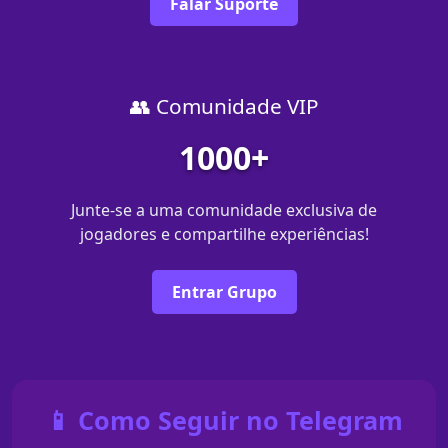
Falar Suporte
👥 Comunidade VIP
1000+
Junte-se a uma comunidade exclusiva de
jogadores e compartilhe experiências!
Entrar Grupo
📱 Como Seguir no Telegram