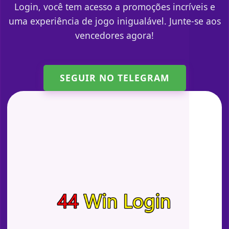
Login, você tem acesso a promoções incríveis e
uma experiência de jogo inigualável. Junte-se aos
vencedores agora!
SEGUIR NO TELEGRAM