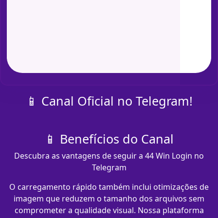
📱 Canal Oficial no Telegram!
📱 Benefícios do Canal
Descubra as vantagens de seguir a 44 Win Login no
Telegram
O carregamento rápido também inclui otimizações de
imagem que reduzem o tamanho dos arquivos sem
comprometer a qualidade visual. Nossa plataforma