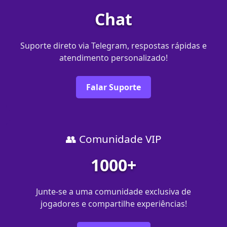
Chat
Suporte direto via Telegram, respostas rápidas e
atendimento personalizado!
Falar Suporte
👥 Comunidade VIP
1000+
Junte-se a uma comunidade exclusiva de
jogadores e compartilhe experiências!