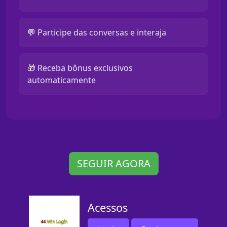
💬 Participe das conversas e interaja
🎁 Receba bônus exclusivos
automaticamente
SEGUIR AGORA
Acessos