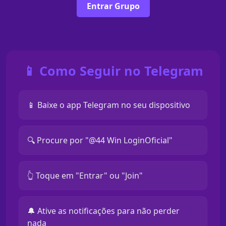
Entrar Grupo
📱 Como Seguir no Telegram
📱 Baixe o app Telegram no seu dispositivo
🔍 Procure por "@44 Win LoginOficial"
👆 Toque em "Entrar" ou "Join"
🔔 Ative as notificações para não perder
nada