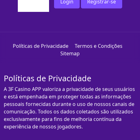
Login
Registrar-se
Políticas de Privacidade
Termos e Condições
Sitemap
Políticas de Privacidade
A 3F Casino APP valoriza a privacidade de seus usuários
e está empenhada em proteger todas as informações
pessoais fornecidas durante o uso de nossos canais de
comunicação. Todos os dados coletados são utilizados
exclusivamente para fins de melhoria contínua da
experiência de nossos jogadores.