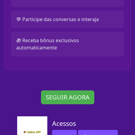
💬 Participe das conversas e interaja
🎁 Receba bônus exclusivos
automaticamente
SEGUIR AGORA
Acessos