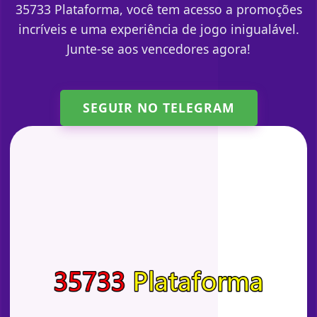
35733 Plataforma, você tem acesso a promoções
incríveis e uma experiência de jogo inigualável.
Junte-se aos vencedores agora!
SEGUIR NO TELEGRAM