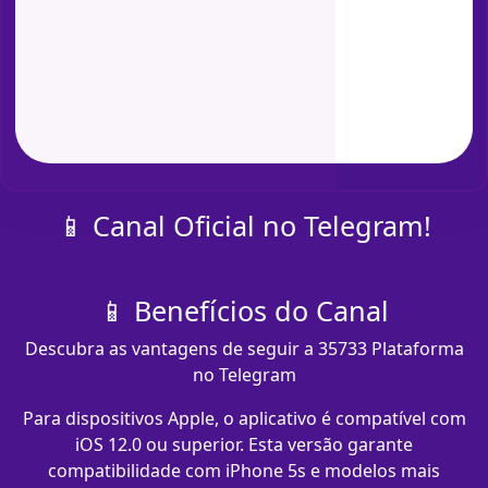
📱 Canal Oficial no Telegram!
📱 Benefícios do Canal
Descubra as vantagens de seguir a 35733 Plataforma
no Telegram
Para dispositivos Apple, o aplicativo é compatível com
iOS 12.0 ou superior. Esta versão garante
compatibilidade com iPhone 5s e modelos mais