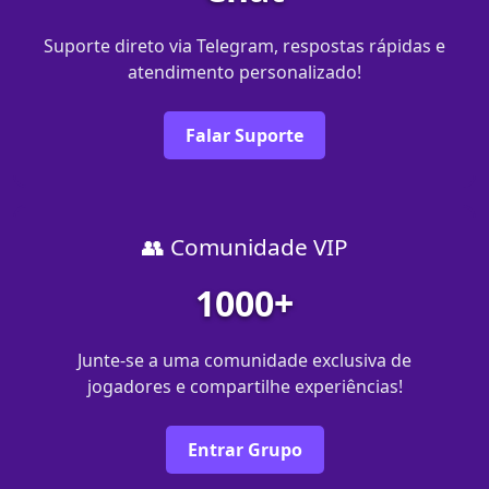
Suporte direto via Telegram, respostas rápidas e
atendimento personalizado!
Falar Suporte
👥 Comunidade VIP
1000+
Junte-se a uma comunidade exclusiva de
jogadores e compartilhe experiências!
Entrar Grupo