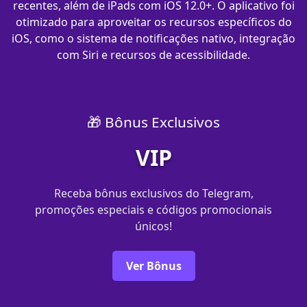
recentes, além de iPads com iOS 12.0+. O aplicativo foi
otimizado para aproveitar os recursos específicos do
iOS, como o sistema de notificações nativo, integração
com Siri e recursos de acessibilidade.
🎁 Bônus Exclusivos
VIP
Receba bônus exclusivos do Telegram,
promoções especiais e códigos promocionais
únicos!
Ver Bônus