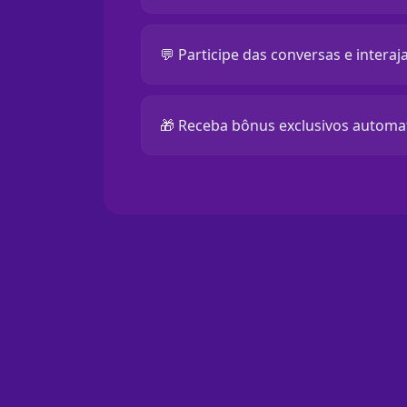
💬 Participe das conversas e interaj
🎁 Receba bônus exclusivos autom