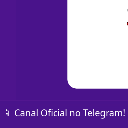
📱 Canal Oficial no Telegram!