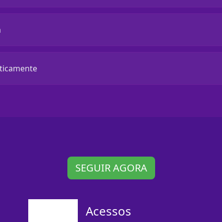
a
aticamente
SEGUIR AGORA
Acessos