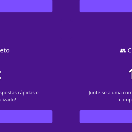
reto
👥 
t
espostas rápidas e
Junte-se a uma com
lizado!
compa
e