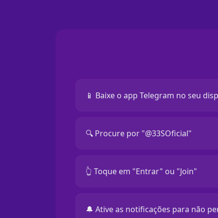
📱 Baixe o app Telegram no seu disp
🔍 Procure por "@33SOficial"
👆 Toque em "Entrar" ou "Join"
🔔 Ative as notificações para não p