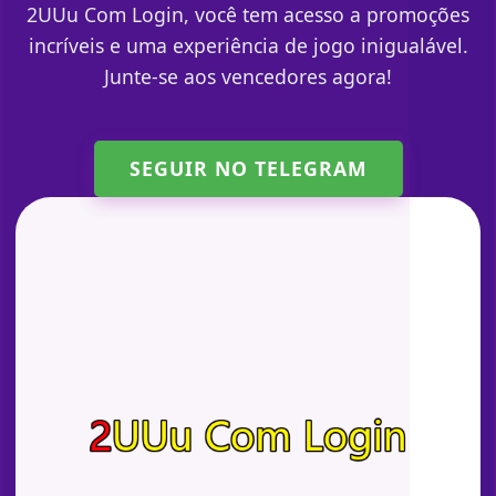
2UUu Com Login, você tem acesso a promoções
incríveis e uma experiência de jogo inigualável.
Junte-se aos vencedores agora!
SEGUIR NO TELEGRAM