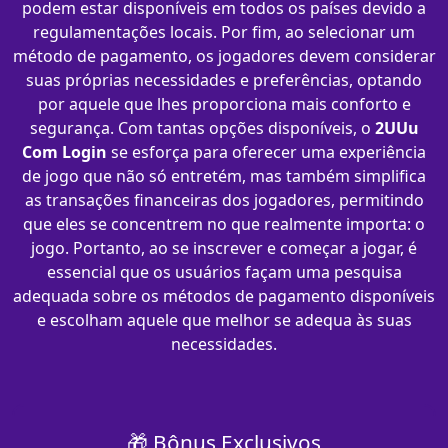
podem estar disponíveis em todos os países devido a
regulamentações locais. Por fim, ao selecionar um
método de pagamento, os jogadores devem considerar
suas próprias necessidades e preferências, optando
por aquele que lhes proporciona mais conforto e
segurança. Com tantas opções disponíveis, o
2UUu
Com Login
se esforça para oferecer uma experiência
de jogo que não só entretém, mas também simplifica
as transações financeiras dos jogadores, permitindo
que eles se concentrem no que realmente importa: o
jogo. Portanto, ao se inscrever e começar a jogar, é
essencial que os usuários façam uma pesquisa
adequada sobre os métodos de pagamento disponíveis
e escolham aquele que melhor se adequa às suas
necessidades.
🎁 Bônus Exclusivos