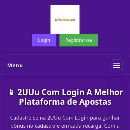
Login
Registrar-se
Menu
📱 2UUu Com Login A Melhor
Plataforma de Apostas
Cadastre-se na 2UUu Com Login para ganhar
bônus no cadastro e em cada recarga. Com a