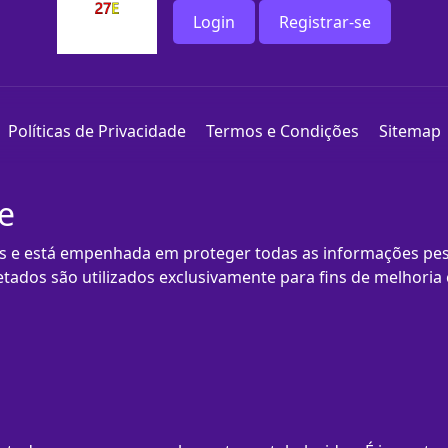
Login
Registrar-se
Políticas de Privacidade
Termos e Condições
Sitemap
de
ios e está empenhada em proteger todas as informações pe
tados são utilizados exclusivamente para fins de melhoria