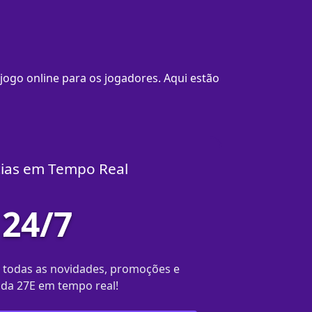
jogo online para os jogadores. Aqui estão
cias em Tempo Real
24/7
e todas as novidades, promoções e
 da 27E em tempo real!