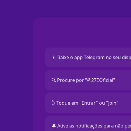
📱 Baixe o app Telegram no seu disp
🔍 Procure por "@27EOficial"
👆 Toque em "Entrar" ou "Join"
🔔 Ative as notificações para não p