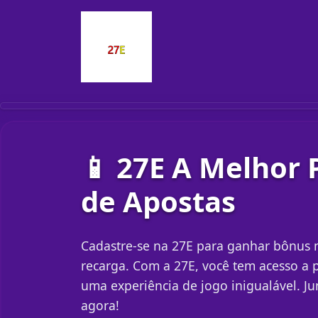
📱 27E A Melhor 
de Apostas
Cadastre-se na 27E para ganhar bônus 
recarga. Com a 27E, você tem acesso a 
uma experiência de jogo inigualável. J
agora!