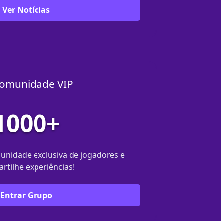
Ver Notícias
Comunidade VIP
1000+
unidade exclusiva de jogadores e
rtilhe experiências!
Entrar Grupo