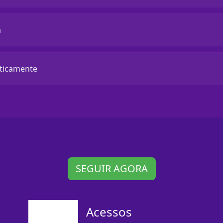
a
aticamente
SEGUIR AGORA
Acessos