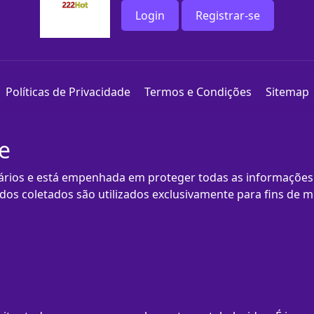
Login
Registrar-se
Políticas de Privacidade
Termos e Condições
Sitemap
de
uários e está empenhada em proteger todas as informações
os coletados são utilizados exclusivamente para fins de m