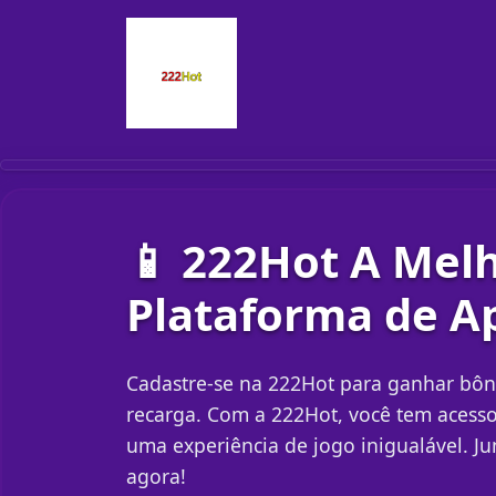
📱 222Hot A Mel
Plataforma de A
Cadastre-se na 222Hot para ganhar bôn
recarga. Com a 222Hot, você tem acesso
uma experiência de jogo inigualável. J
agora!