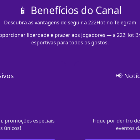
📱 Benefícios do Canal
Descubra as vantagens de seguir a 222Hot no Telegram
orcionar liberdade e prazer aos jogadores — a 222Hot Bras
esportivas para todos os gostos.
sivos
📢 Notí
m, promoções especiais
Fique por dentro d
s únicos!
eventos d