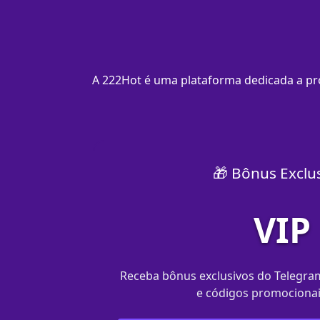
A 222Hot é uma plataforma dedicada a prop
🎁 Bônus Exclu
VIP
Receba bônus exclusivos do Telegra
e códigos promocionai