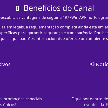
📱 Benefícios do Canal
escubra as vantagens de seguir a 1977Win APP no Telegr
 sejam legais, a regulamentação completa ainda está em an
cíficas para garantir segurança e transparência. Por isso,
 que segue padrões internacionais e oferece um ambiente s
sivos
📢 Notí
m, promoções especiais
Fique por dentro d
s únicos!
eventos da 1