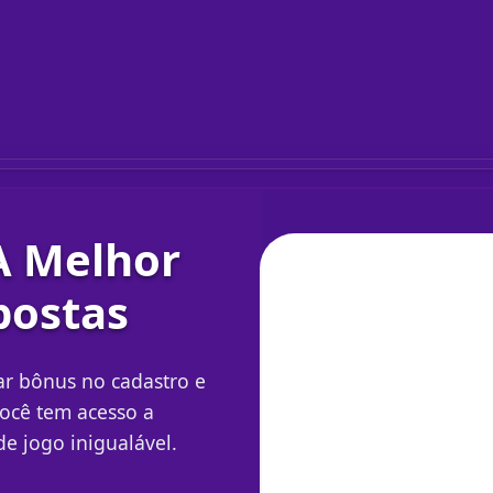
A Melhor
postas
r bônus no cadastro e
ocê tem acesso a
e jogo inigualável.