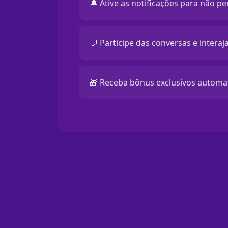
🔔 Ative as notificações para não p
💬 Participe das conversas e interaj
🎁 Receba bônus exclusivos autom