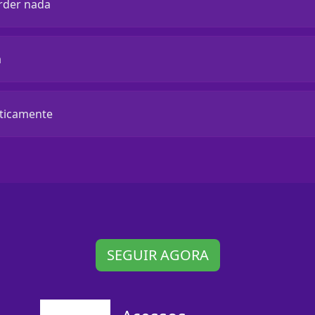
erder nada
a
aticamente
SEGUIR AGORA