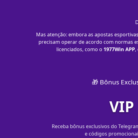
D
Mas atenção: embora as apostas esportivas
precisam operar de acordo com normas espe
licenciados, como o
1977Win APP
,
🎁 Bônus Exclu
VIP
Receba bônus exclusivos do Telegra
e códigos promocionai