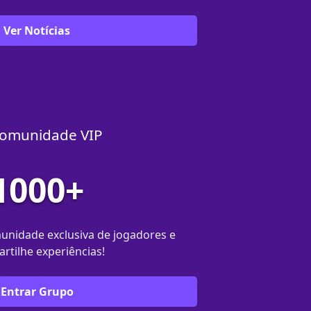
Ver Notícias
Comunidade VIP
1000+
unidade exclusiva de jogadores e
rtilhe experiências!
Entrar Grupo