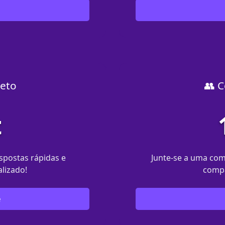
reto
👥 
t
espostas rápidas e
Junte-se a uma com
lizado!
compa
e