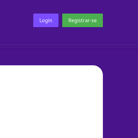
Login
Registrar-se