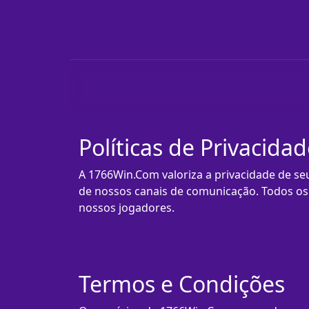
Políticas de Privacida
A 1766Win.Com valoriza a privacidade de s
de nossos canais de comunicação. Todos os 
nossos jogadores.
Termos e Condições