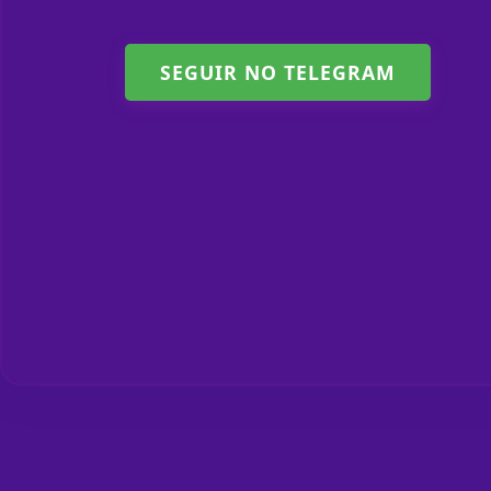
SEGUIR NO TELEGRAM