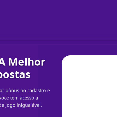
A Melhor
postas
ar bônus no cadastro e
você tem acesso a
e jogo inigualável.