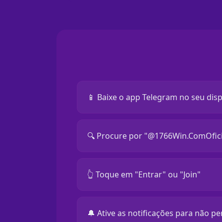
📱 Baixe o app Telegram no seu disp
🔍 Procure por "@1766Win.ComOfici
👆 Toque em "Entrar" ou "Join"
🔔 Ative as notificações para não p