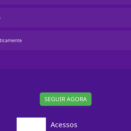
a
aticamente
SEGUIR AGORA
Acessos