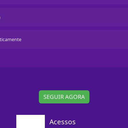
a
aticamente
SEGUIR AGORA
Acessos