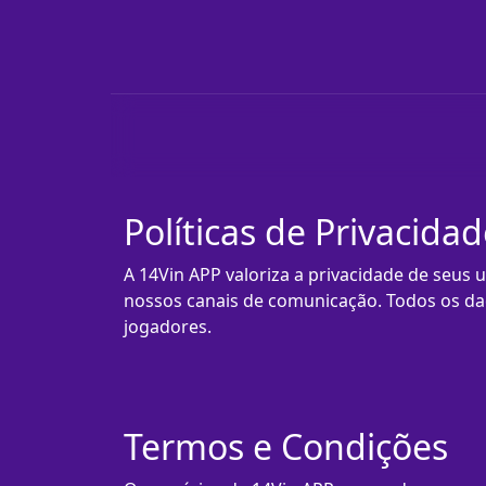
Políticas de Privacida
A 14Vin APP valoriza a privacidade de seus
nossos canais de comunicação. Todos os dad
jogadores.
Termos e Condições