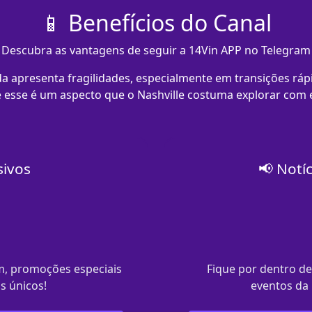
📱 Benefícios do Canal
Descubra as vantagens de seguir a 14Vin APP no Telegram
a apresenta fragilidades, especialmente em transições rápi
e esse é um aspecto que o Nashville costuma explorar com e
sivos
📢 Notí
m, promoções especiais
Fique por dentro d
s únicos!
eventos da