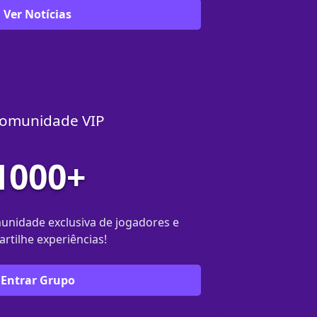
Ver Notícias
Comunidade VIP
1000+
unidade exclusiva de jogadores e
rtilhe experiências!
Entrar Grupo