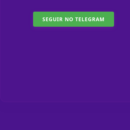
SEGUIR NO TELEGRAM