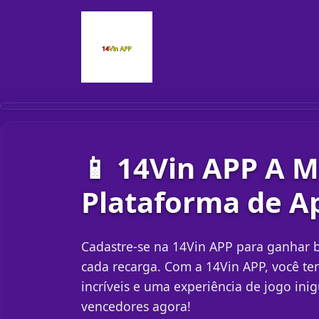
📱 14Vin APP A 
Plataforma de A
Cadastre-se na 14Vin APP para ganhar 
cada recarga. Com a 14Vin APP, você t
incríveis e uma experiência de jogo inig
vencedores agora!