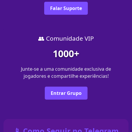
Falar Suporte
👥 Comunidade VIP
1000+
Junte-se a uma comunidade exclusiva de
jogadores e compartilhe experiências!
Entrar Grupo
📱 Como Seguir no Telegram