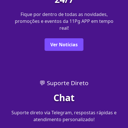
Fique por dentro de todas as novidades,
promoções e eventos da 11Pg APP em tempo
real!
Ver Notícias
💬 Suporte Direto
Chat
Suporte direto via Telegram, respostas rápidas e
atendimento personalizado!