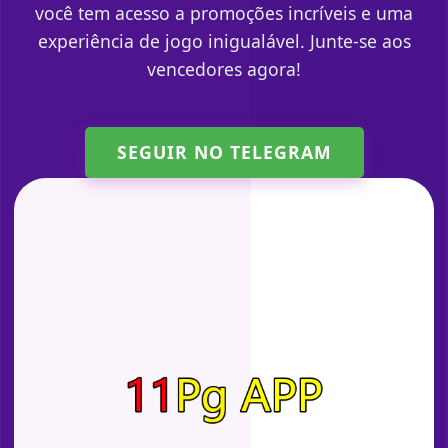
você tem acesso a promoções incríveis e uma
experiência de jogo inigualável. Junte-se aos
vencedores agora!
SEGUIR NO TELEGRAM