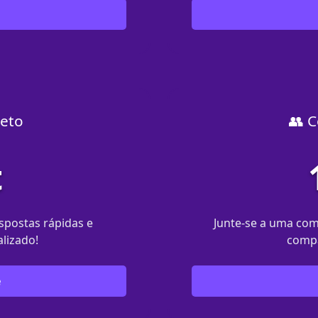
reto
👥 
t
espostas rápidas e
Junte-se a uma com
lizado!
compa
e