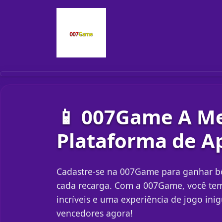
📱 007Game A M
Plataforma de A
Cadastre-se na 007Game para ganhar b
cada recarga. Com a 007Game, você te
incríveis e uma experiência de jogo inig
vencedores agora!