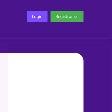
Login
Registrar-se