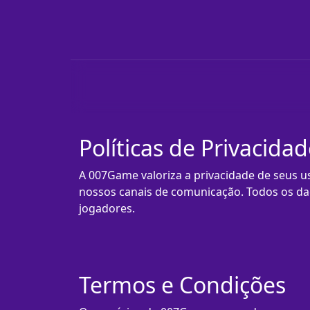
Políticas de Privacida
A 007Game valoriza a privacidade de seus 
nossos canais de comunicação. Todos os dad
jogadores.
Termos e Condições