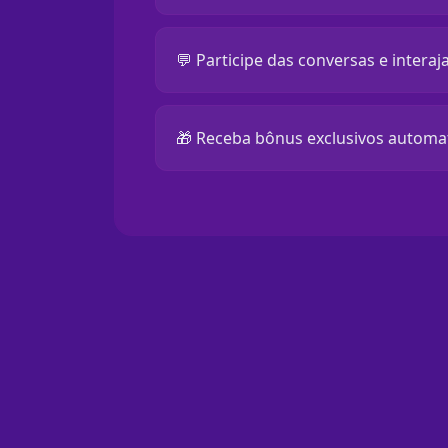
💬 Participe das conversas e interaj
🎁 Receba bônus exclusivos autom